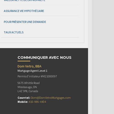
ASSURANCE VIE HYPOTHÉCAIRE
POUR PRÉSENTER UNE DEMANDE
TAUX ACTUELS
COMMUNIQUER AVEC NOUS
Dom Vetro, BBA
Mortgage Agent Level 1
Permis d’initiateur #M21000097
5675 Whittle Road
Mississauga, ON
L4Z 3P8, Canada
Courriel:
Dom@DomVetroMortgages.com
Mobile:
416-986-4404