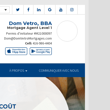
Dom Vetro, BBA
Mortgage Agent Level 1
Permis d’initiateur #M21000097
Dom@DomVetroMortgages.com
Cell:
416-986-4404
À PROPOS
COMMUNIQUER AVEC NOUS
 COÛT