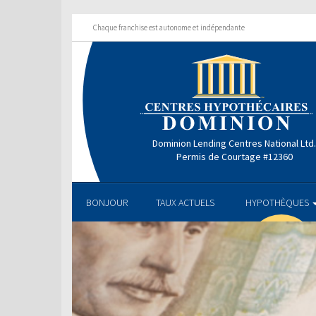
Chaque franchise est autonome et indépendante
Dominion Lending Centres National Ltd
Permis de Courtage #12360
BONJOUR
TAUX ACTUELS
HYPOTHÈQUES