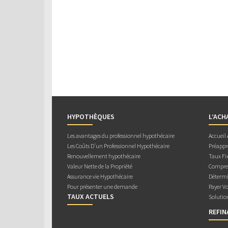
HYPOTHÈQUES
L’ACH
Les avantages du professionnel hypothécaire
Accueil
Les Coûts D’un Professionnel Hypothécaire
Préappr
Renouvellement hypothécaire
Taux Fix
Valeur Nette de la Propriété
Compren
Assurance vie Hypothécaire
Détermi
Pour présenter une demande
Payer V
TAUX ACTUELS
Solutio
REFI