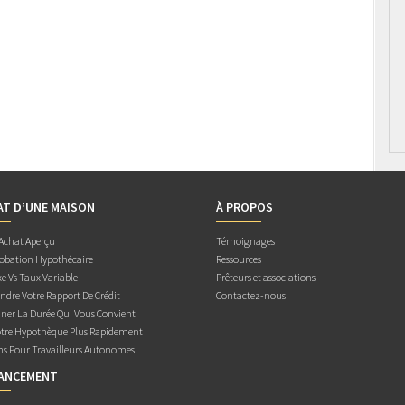
AT D’UNE MAISON
À PROPOS
 Achat Aperçu
Témoignages
obation Hypothécaire
Ressources
e Vs Taux Variable
Prêteurs et associations
dre Votre Rapport De Crédit
Contactez-nous
ner La Durée Qui Vous Convient
otre Hypothèque Plus Rapidement
ns Pour Travailleurs Autonomes
NANCEMENT